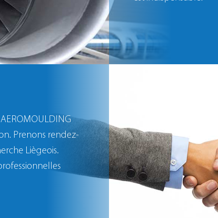
s de AEROMOULDING
ion. Prenons rendez-
herche Liègeois.
professionnelles