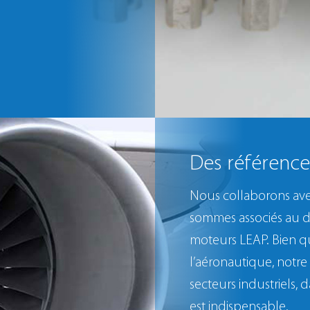
Des référence
Nous collaborons ave
sommes associés au 
moteurs LEAP. Bien q
l’aéronautique, notre 
secteurs industriels, 
est indispensable.