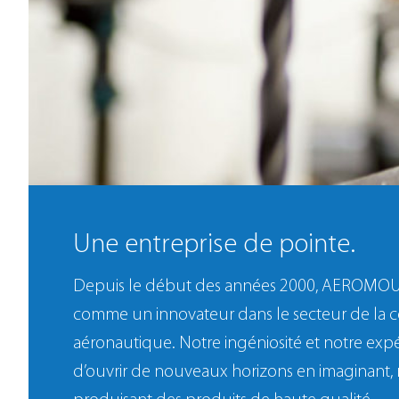
Une entreprise de pointe.
Depuis le début des années 2000, AEROMOU
comme un innovateur dans le secteur de la c
aéronautique. Notre ingéniosité et notre ex
d’ouvrir de nouveaux horizons en imaginant, 