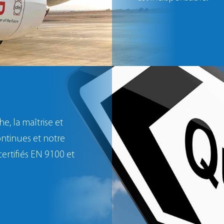
, la maîtrise et
ontinues et notre
ertifiés EN 9100 et